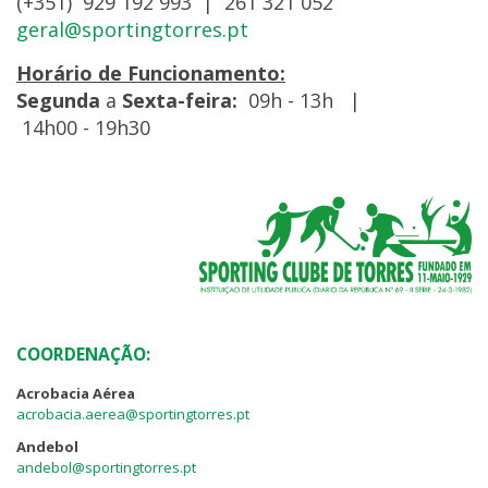
(+351) 929 192 993 | 261 321 052
geral@sportingtorres.pt
Horário de Funcionamento:
Segunda
a
Sexta-feira:
09h - 13h |
14h00 - 19h30
COORDENAÇÃO:
Acrobacia Aérea
acrobacia.aerea@sportingtorres.pt
Andebol
andebol@sportingtorres.pt