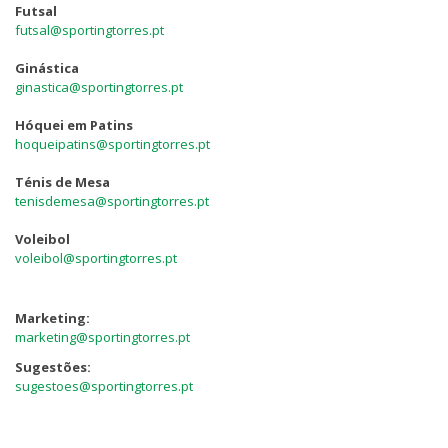
Futsal
futsal@sportingtorres.pt
Ginástica
ginastica@sportingtorres.pt
Hóquei em Patins
hoqueipatins@sportingtorres.pt
Ténis de Mesa
tenisdemesa@sportingtorres.pt
Voleibol
voleibol@sportingtorres.pt
Marketing:
marketing@sportingtorres.pt
Sugestões:
sugestoes@sportingtorres.pt