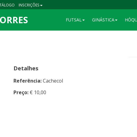
TÁLOGO
INSCRIÇÕES
TORRES
FUTSAL
GINÁSTICA
HÓQU
Detalhes
Referência:
Cachecol
Preço:
€ 10,00