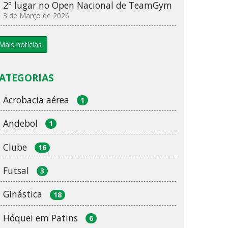
2º lugar no Open Nacional de TeamGym
3 de Março de 2026
Mais notícias
ATEGORIAS
Acrobacia aérea
1
Andebol
1
Clube
16
Futsal
3
Ginástica
18
Hóquei em Patins
6