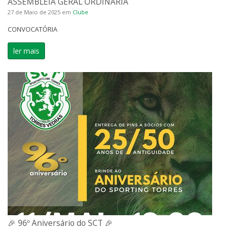
ASSEMBLEIA GERAL ORDINÁRIA
27 de Maio de 2025
em
Clube
CONVOCATÓRIA
ler mais
🎉 96º Aniversário do SCT 🎉