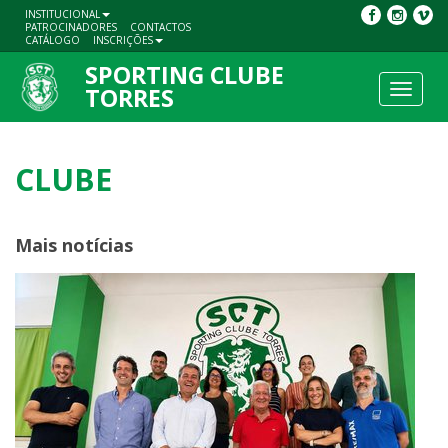
INSTITUCIONAL
PATROCINADORES
CONTACTOS
CATÁLOGO
INSCRIÇÕES
SPORTING CLUBE
Toggle
TORRES
navigat
CLUBE
Mais notícias