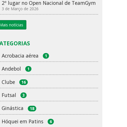
2º lugar no Open Nacional de TeamGym
3 de Março de 2026
Mais notícias
ATEGORIAS
Acrobacia aérea
1
Andebol
1
Clube
16
Futsal
3
Ginástica
18
Hóquei em Patins
6