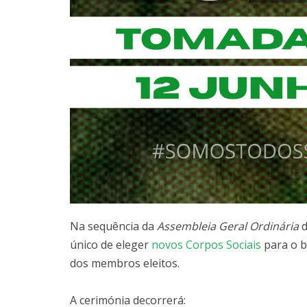
Na sequência da
Assembleia Geral Ordinária
d
único de eleger
novos Corpos Sociais
para o b
dos membros eleitos.
A cerimónia decorrerá: