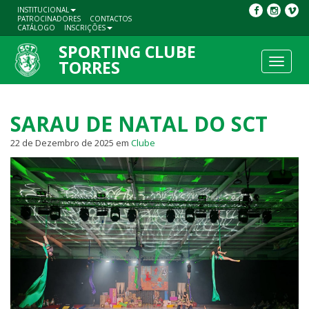
INSTITUCIONAL
PATROCINADORES
CONTACTOS
CATÁLOGO
INSCRIÇÕES
SPORTING CLUBE
Toggle
TORRES
navigat
SARAU DE NATAL DO SCT
22 de Dezembro de 2025
em
Clube