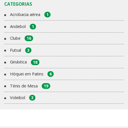
CATEGORIAS
Acrobacia aérea
1
Andebol
1
Clube
16
Futsal
3
Ginástica
18
Hóquei em Patins
6
Ténis de Mesa
19
Voleibol
3