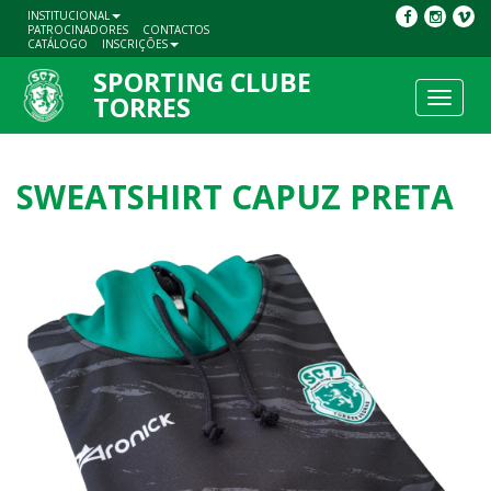
INSTITUCIONAL
PATROCINADORES
CONTACTOS
CATÁLOGO
INSCRIÇÕES
SPORTING CLUBE
Toggle
TORRES
navigat
SWEATSHIRT CAPUZ PRETA